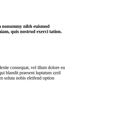
diam nonummy nibh euismod
am, quis nostrud exerci tation.
lestie consequat, vel illum dolore eu
qui blandit praesent luptatum zzril
um soluta nobis eleifend option